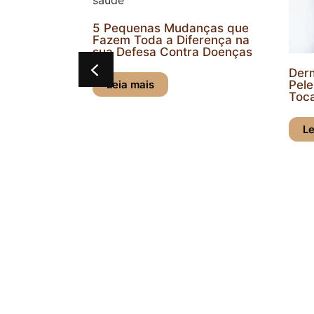
udanças que
Diferença na
ntra Doenças
Dermatite de Contato: Sua
9
Pele Reage ao que Você
E
Toca
M
V
Leia mais