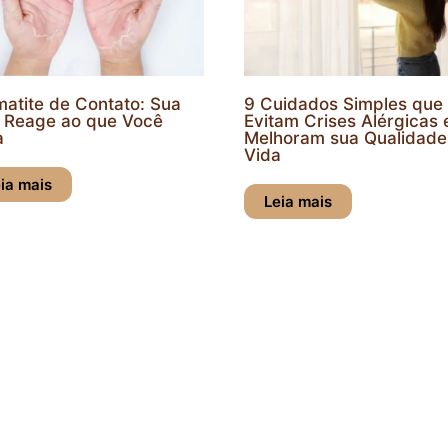
 Cuidados Simples que
Glúten e Lactose: Co
vitam Crises Alérgicas e
diagnóstico evita sof
elhoram sua Qualidade de
ida
Leia mais
Leia mais